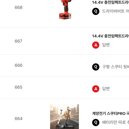
14.4V 충전임팩트드
668
드라이버비트 어
14.4V 충전임팩트드
667
답변
666
구형 스쿠티 뒷
665
답변
계양전기 스쿠티PRO 
664
배터리만 따로 