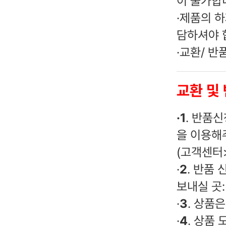
이 불가합
·
제품의 하
담하셔야 
·
교환/ 반
교환 및
·
1
. 반품신
을 이용해
(고객센터>
·
2
. 반품
보내실 곳
·
3
. 상품
·
4
. 상품