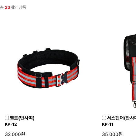
총
23
개의 상품
벨트(반사띠)
서스펜더(반사
KP-12
KP-11
32,000원
35,000원